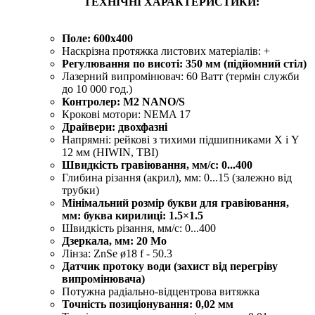
ТЕХНІЧНІ ХАРАКТЕРИСТИКИ:
Поле: 600х400
Наскрізна протяжка листових матеріалів: +
Регулювання по висоті: 350 мм (підйомний стіл)
Лазерний випромінювач: 60 Ватт (термін служби
до 10 000 год.)
Контролер: M2 NANO/S
Крокові мотори: NEMA 17
Драйвери: двохфазні
Напрямні: рейкові з тихими підшипниками X і Y
12 мм (HIWIN, TBI)
Швидкість гравіювання, мм/с: 0...400
Глибина різання (акрил), мм: 0...15 (залежно від
трубки)
Мінімальний розмір букви для гравіювання,
мм: буква кирилиці: 1.5×1.5
Швидкість різання, мм/с: 0...400
Дзеркала, мм: 20 Мо
Лінза: ZnSe ø18 f - 50.3
Датчик протоку води (захист від перегріву
випромінювача)
Потужна радіально-відцентрова витяжка
Точність позиціонування: 0,02 мм