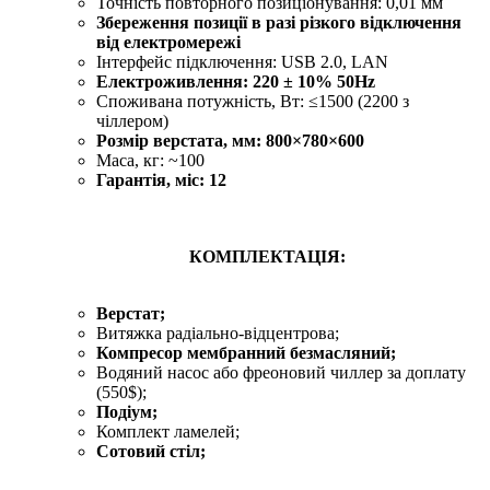
Точність повторного позиціонування: 0,01 мм
Збереження позиції в разі різкого відключення
від електромережі
Інтерфейс підключення: USB 2.0, LAN
Електроживлення: 220 ± 10% 50Hz
Споживана потужність, Вт: ≤1500 (2200 з
чіллером)
Розмір верстата, мм:
800×780×600
Маса, кг: ~100
Гарантія, міс: 12
КОМПЛЕКТАЦІЯ:
Верстат;
Витяжка радіально-відцентрова;
Компресор мембранний безмасляний;
Водяний насос або фреоновий чиллер за доплату
(550$);
Подіум;
Комплект ламелей;
Сотовий стіл;