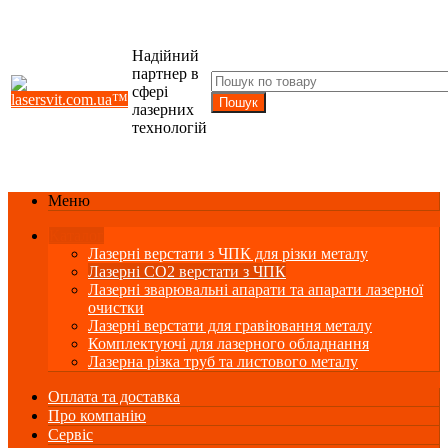
Надійний
партнер в
сфері
лазерних
технологій
Меню
Каталог
Лазерні верстати з ЧПК для різки металу
Лазерні СО2 верстати з ЧПК
Лазерні зварювальні апарати та апарати лазерної
очистки
Лазерні верстати для гравіювання металу
Комплектуючі для лазерного обладнання
Лазерна різка труб та листового металу
Оплата та доставка
Про компанію
Сервіс