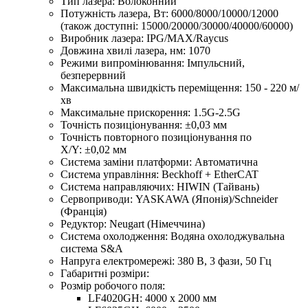
Тип лазера: Волоконний
Потужність лазера, Вт: 6000/8000/10000/12000
(також доступні: 15000/20000/30000/40000/60000)
Виробник лазера: IPG/MAX/Raycus
Довжина хвилі лазера, нм: 1070
Режими випромінювання: Імпульсний,
безперервний
Максимальна швидкість переміщення: 150 - 220 м/
хв
Максимальне прискорення: 1.5G-2.5G
Точність позиціонування: ±0,03 мм
Точність повторного позиціонування по
X/Y: ±0,02 мм
Система заміни платформи: Автоматична
Система управління: Beckhoff + EtherCAT
Система направляючих: HIWIN (Тайвань)
Сервоприводи: YASKAWA (Японія)/Schneider
(Франція)
Редуктор: Neugart (Німеччина)
Система охолодження: Водяна охолоджувальна
система S&A
Напруга електромережі: 380 В, 3 фази, 50 Гц
Габаритні розміри:
Розмір робочого поля:
LF4020GH: 4000 x 2000 мм