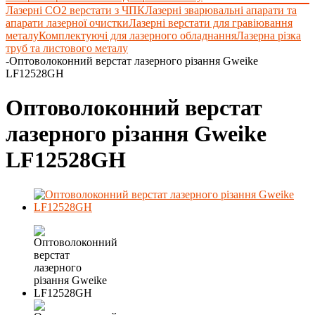
Лазерні СО2 верстати з ЧПК
Лазерні зварювальні апарати та
апарати лазерної очистки
Лазерні верстати для гравіювання
металу
Комплектуючі для лазерного обладнання
Лазерна різка
труб та листового металу
-
Оптоволоконний верстат лазерного різання Gweike
LF12528GH
Оптоволоконний верстат
лазерного різання Gweike
LF12528GH