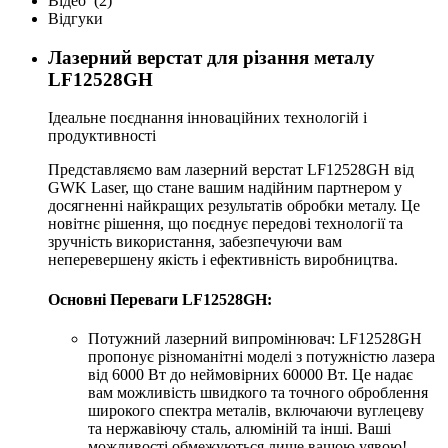
Відео
(2)
Відгуки
Лазерний верстат для різання металу
LF12528GH
Ідеальне поєднання інноваційних технологій і
продуктивності
Представляємо вам лазерний верстат LF12528GH від
GWK Laser, що стане вашим надійним партнером у
досягненні найкращих результатів обробки металу. Це
новітнє рішення, що поєднує передові технології та
зручність використання, забезпечуючи вам
неперевершену якість і ефективність виробництва.
Основні Переваги LF12528GH:
Потужний лазерний випромінювач: LF12528GH
пропонує різноманітні моделі з потужністю лазера
від 6000 Вт до неймовірних 60000 Вт. Це надає
вам можливість швидкого та точного оброблення
широкого спектра металів, включаючи вуглецеву
та нержавіючу сталь, алюміній та інші. Ваші
можливості обмежуються лише вашою уявою!