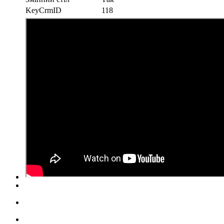
KeyCrmID
118