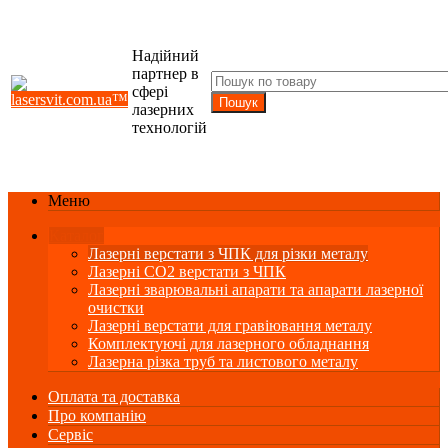
Надійний
партнер в
сфері
лазерних
технологій
Меню
Каталог
Лазерні верстати з ЧПК для різки металу
Лазерні СО2 верстати з ЧПК
Лазерні зварювальні апарати та апарати лазерної
очистки
Лазерні верстати для гравіювання металу
Комплектуючі для лазерного обладнання
Лазерна різка труб та листового металу
Оплата та доставка
Про компанію
Сервіс