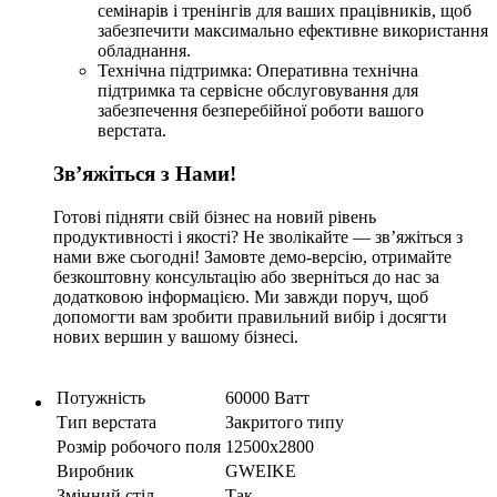
семінарів і тренінгів для ваших працівників, щоб
забезпечити максимально ефективне використання
обладнання.
Технічна підтримка: Оперативна технічна
підтримка та сервісне обслуговування для
забезпечення безперебійної роботи вашого
верстата.
Зв’яжіться з Нами!
Готові підняти свій бізнес на новий рівень
продуктивності і якості? Не зволікайте — зв’яжіться з
нами вже сьогодні! Замовте демо-версію, отримайте
безкоштовну консультацію або зверніться до нас за
додатковою інформацією. Ми завжди поруч, щоб
допомогти вам зробити правильний вибір і досягти
нових вершин у вашому бізнесі.
Потужність
60000 Ватт
Тип верстата
Закритого типу
Розмір робочого поля
12500x2800
Виробник
GWEIKE
Змінний стіл
Так