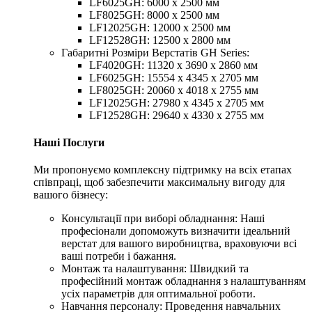
LF6025GH: 6000 x 2500 мм
LF8025GH: 8000 х 2500 мм
LF12025GH: 12000 x 2500 мм
LF12528GH: 12500 х 2800 мм
Габаритні Розміри Верстатів GH Series:
LF4020GH: 11320 x 3690 x 2860 мм
LF6025GH: 15554 x 4345 x 2705 мм
LF8025GH: 20060 х 4018 х 2755 мм
LF12025GH: 27980 x 4345 x 2705 мм
LF12528GH: 29640 х 4330 х 2755 мм
Наші Послуги
Ми пропонуємо комплексну підтримку на всіх етапах
співпраці, щоб забезпечити максимальну вигоду для
вашого бізнесу:
Консультації при виборі обладнання: Наші
професіонали допоможуть визначити ідеальний
верстат для вашого виробництва, враховуючи всі
ваші потреби і бажання.
Монтаж та налаштування: Швидкий та
професійний монтаж обладнання з налаштуванням
усіх параметрів для оптимальної роботи.
Навчання персоналу: Проведення навчальних