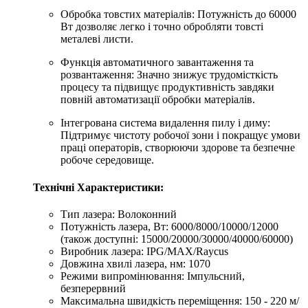
Обробка товстих матеріалів: Потужність до 60000
Вт дозволяє легко і точно обробляти товсті
металеві листи.
Функція автоматичного завантаження та
розвантаження: Значно знижує трудомісткість
процесу та підвищує продуктивність завдяки
повній автоматизації обробки матеріалів.
Інтегрована система видалення пилу і диму:
Підтримує чистоту робочої зони і покращує умови
праці операторів, створюючи здорове та безпечне
робоче середовище.
Технічні Характеристики:
Тип лазера: Волоконний
Потужність лазера, Вт: 6000/8000/10000/12000
(також доступні: 15000/20000/30000/40000/60000)
Виробник лазера: IPG/MAX/Raycus
Довжина хвилі лазера, нм: 1070
Режими випромінювання: Імпульсний,
безперервний
Максимальна швидкість переміщення: 150 - 220 м/