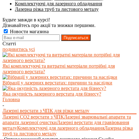
Комплектуючі для лазерного обладнання
Лазерна різка труб та листового металу
Будьте завжди в курсі!
Дізнавайтесь про акції та знижки першими.
Новости магазина
Статті
подивитись усі
Які комплектуючі та витратні матеріали потрібні для
лазерного верстата?
Вібрації у лазерних верстатах: причини та наслідки
Яка окупність лазерного верстата для бізнесу?
Головна
-
Лазерні верстати з ЧПК для різки металу
Лазерні СО2 верстати з ЧПК
Лазерні зварювальні апарати та
апарати лазерної очистки
Лазерні верстати для гравіювання
металу
Комплектуючі для лазерного обладнання
Лазерна різка
труб та листового металу