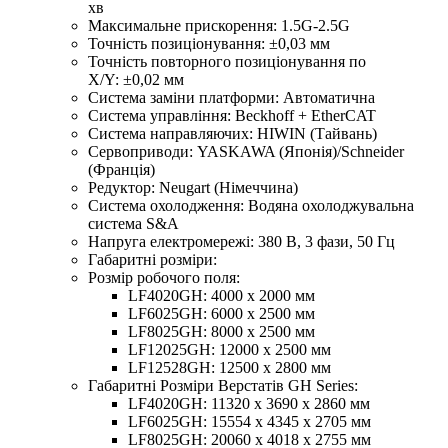
хв
Максимальне прискорення: 1.5G-2.5G
Точність позиціонування: ±0,03 мм
Точність повторного позиціонування по
X/Y: ±0,02 мм
Система заміни платформи: Автоматична
Система управління: Beckhoff + EtherCAT
Система направляючих: HIWIN (Тайвань)
Сервоприводи: YASKAWA (Японія)/Schneider
(Франція)
Редуктор: Neugart (Німеччина)
Система охолодження: Водяна охолоджувальна
система S&A
Напруга електромережі: 380 В, 3 фази, 50 Гц
Габаритні розміри:
Розмір робочого поля:
LF4020GH: 4000 x 2000 мм
LF6025GH: 6000 x 2500 мм
LF8025GH: 8000 х 2500 мм
LF12025GH: 12000 x 2500 мм
LF12528GH: 12500 х 2800 мм
Габаритні Розміри Верстатів GH Series:
LF4020GH: 11320 x 3690 x 2860 мм
LF6025GH: 15554 x 4345 x 2705 мм
LF8025GH: 20060 х 4018 х 2755 мм