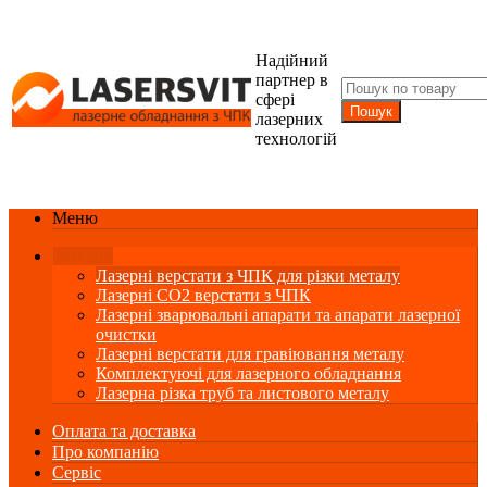
Надійний
партнер в
сфері
лазерних
технологій
Меню
Каталог
Лазерні верстати з ЧПК для різки металу
Лазерні СО2 верстати з ЧПК
Лазерні зварювальні апарати та апарати лазерної
очистки
Лазерні верстати для гравіювання металу
Комплектуючі для лазерного обладнання
Лазерна різка труб та листового металу
Оплата та доставка
Про компанію
Сервіс