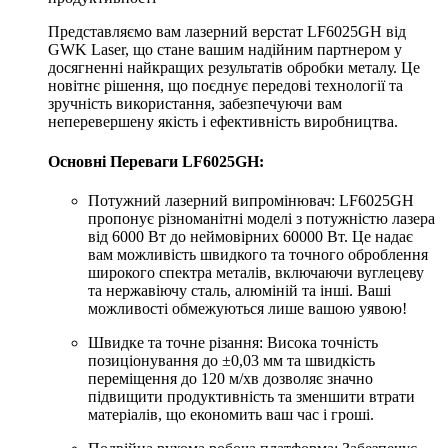
Представляємо вам лазерний верстат LF6025GH від
GWK Laser, що стане вашим надійним партнером у
досягненні найкращих результатів обробки металу. Це
новітнє рішення, що поєднує передові технології та
зручність використання, забезпечуючи вам
неперевершену якість і ефективність виробництва.
Основні Переваги LF6025GH:
Потужний лазерний випромінювач: LF6025GH
пропонує різноманітні моделі з потужністю лазера
від 6000 Вт до неймовірних 60000 Вт. Це надає
вам можливість швидкого та точного оброблення
широкого спектра металів, включаючи вуглецеву
та нержавіючу сталь, алюміній та інші. Ваші
можливості обмежуються лише вашою уявою!
Швидке та точне різання: Висока точність
позиціонування до ±0,03 мм та швидкість
переміщення до 120 м/хв дозволяє значно
підвищити продуктивність та зменшити втрати
матеріалів, що економить ваш час і гроші.