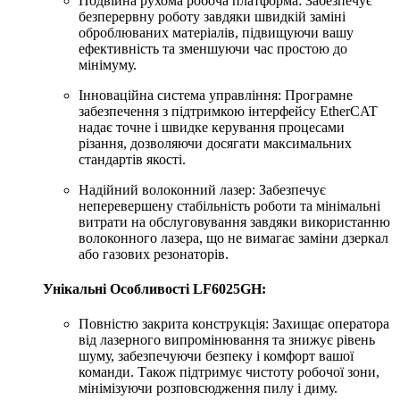
Подвійна рухома робоча платформа: Забезпечує
безперервну роботу завдяки швидкій заміні
оброблюваних матеріалів, підвищуючи вашу
ефективність та зменшуючи час простою до
мінімуму.
Інноваційна система управління: Програмне
забезпечення з підтримкою інтерфейсу EtherCAT
надає точне і швидке керування процесами
різання, дозволяючи досягати максимальних
стандартів якості.
Надійний волоконний лазер: Забезпечує
неперевершену стабільність роботи та мінімальні
витрати на обслуговування завдяки використанню
волоконного лазера, що не вимагає заміни дзеркал
або газових резонаторів.
Унікальні Особливості LF6025GH:
Повністю закрита конструкція: Захищає оператора
від лазерного випромінювання та знижує рівень
шуму, забезпечуючи безпеку і комфорт вашої
команди. Також підтримує чистоту робочої зони,
мінімізуючи розповсюдження пилу і диму.