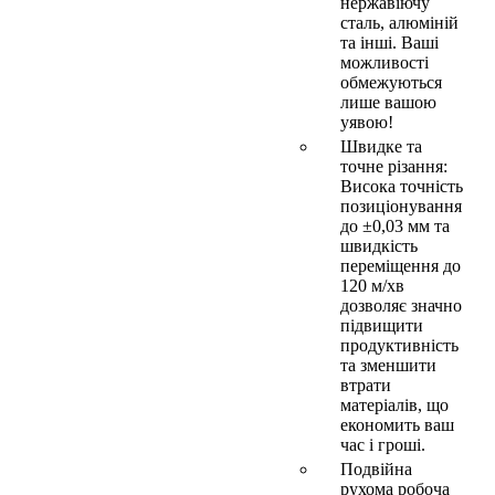
нержавіючу
сталь, алюміній
та інші. Ваші
можливості
обмежуються
лише вашою
уявою!
Швидке та
точне різання:
Висока точність
позиціонування
до ±0,03 мм та
швидкість
переміщення до
120 м/хв
дозволяє значно
підвищити
продуктивність
та зменшити
втрати
матеріалів, що
економить ваш
час і гроші.
Подвійна
рухома робоча