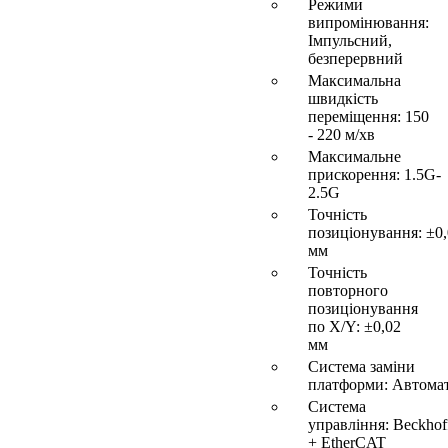
Режими
випромінювання:
Імпульсний,
безперервний
Максимальна
швидкість
переміщення: 150
- 220 м/хв
Максимальне
прискорення: 1.5G-
2.5G
Точність
позиціонування: ±0
мм
Точність
повторного
позиціонування
по X/Y: ±0,02
мм
Система заміни
платформи: Автома
Система
управління: Beckhof
+ EtherCAT