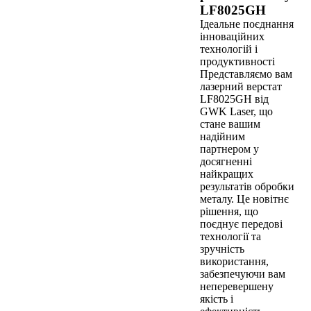
LF8025GH
Ідеальне поєднання
інноваційних
технологій і
продуктивності
Представляємо вам
лазерний верстат
LF8025GH від
GWK Laser, що
стане вашим
надійним
партнером у
досягненні
найкращих
результатів обробки
металу. Це новітнє
рішення, що
поєднує передові
технології та
зручність
використання,
забезпечуючи вам
неперевершену
якість і