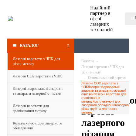
Надійний
партнер в
сфері
лазерних
технологій
КАТАЛОГ
Лазерні верстати з ЧПК для
Головна
-
різки металу
Лазерні верстати з ЧПК для
різки металу
Лазерні СО2 верстати з ЧПК
-
Оптоволоконний верстат
Лазерні СО2 верстати з
лазерного різання Gweike
ЧПК
Лазерні зварювальні
Лазерні зварювальні апарати
LF8025GH
апарати та апарати лазерної
та апарати лазерної очистки
очистки
Лазерні верстати для
Оптоволоко
гравіювання
металу
Комплектуючі для
лазерного обладнання
Лазерна
Лазерні верстати для
верстат
різка труб та листового
гравіювання металу
металу
лазерного
Комплектуючі для лазерного
обладнання
різання