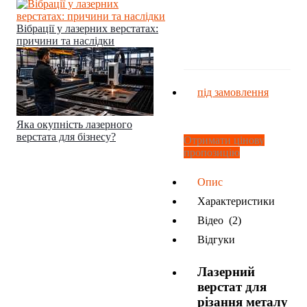
Вібрації у лазерних верстатах:
причини та наслідки
під замовлення
Яка окупність лазерного
верстата для бізнесу?
Отримати цінову
пропозицію
Опис
Характеристики
Відео
(2)
Відгуки
Лазерний
верстат для
різання металу