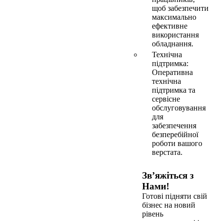
щоб забезпечити
максимально
ефективне
використання
обладнання.
Технічна
підтримка:
Оперативна
технічна
підтримка та
сервісне
обслуговування
для
забезпечення
безперебійної
роботи вашого
верстата.
Зв’яжіться з
Нами!
Готові підняти свій
бізнес на новий
рівень