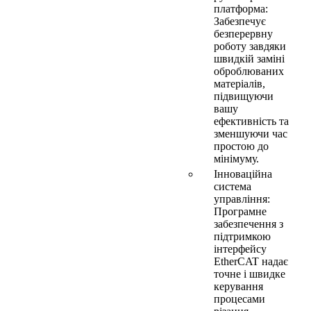
платформа:
Забезпечує
безперервну
роботу завдяки
швидкій заміні
оброблюваних
матеріалів,
підвищуючи
вашу
ефективність та
зменшуючи час
простою до
мінімуму.
Інноваційна
система
управління:
Програмне
забезпечення з
підтримкою
інтерфейсу
EtherCAT надає
точне і швидке
керування
процесами