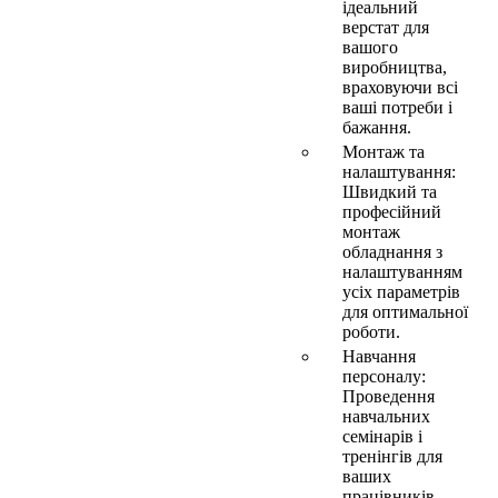
ідеальний
верстат для
вашого
виробництва,
враховуючи всі
ваші потреби і
бажання.
Монтаж та
налаштування:
Швидкий та
професійний
монтаж
обладнання з
налаштуванням
усіх параметрів
для оптимальної
роботи.
Навчання
персоналу:
Проведення
навчальних
семінарів і
тренінгів для
ваших
працівників,