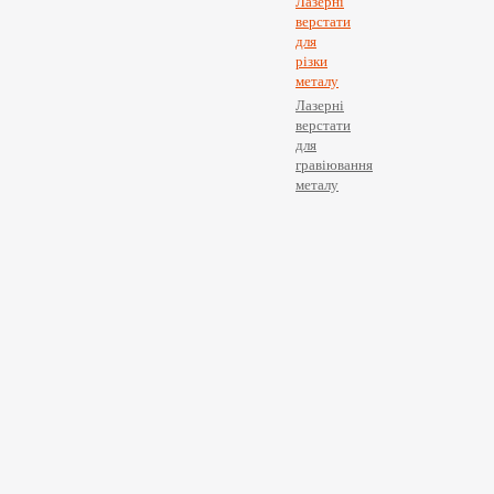
Лазерні
верстати
для
різки
металу
Лазерні
верстати
для
гравіювання
металу