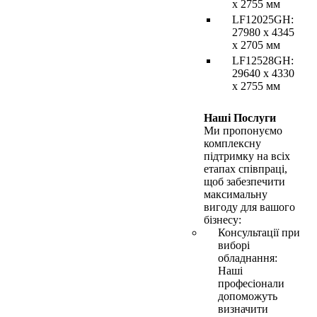
х 2755 мм
LF12025GH:
27980 x 4345
x 2705 мм
LF12528GH:
29640 х 4330
х 2755 мм
Наші Послуги
Ми пропонуємо
комплексну
підтримку на всіх
етапах співпраці,
щоб забезпечити
максимальну
вигоду для вашого
бізнесу:
Консультації при
виборі
обладнання:
Наші
професіонали
допоможуть
визначити