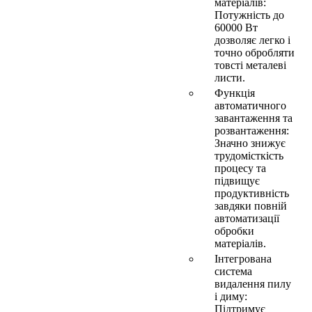
матеріалів:
Потужність до
60000 Вт
дозволяє легко і
точно обробляти
товсті металеві
листи.
Функція
автоматичного
завантаження та
розвантаження:
Значно знижує
трудомісткість
процесу та
підвищує
продуктивність
завдяки повній
автоматизації
обробки
матеріалів.
Інтегрована
система
видалення пилу
і диму:
Підтримує