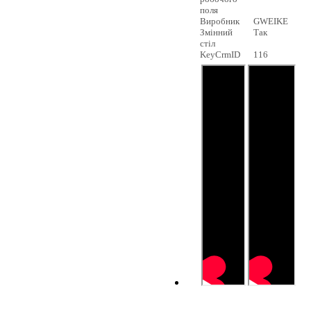
поля
Виробник
GWEIKE
Змінний
Так
стіл
KeyCrmID
116