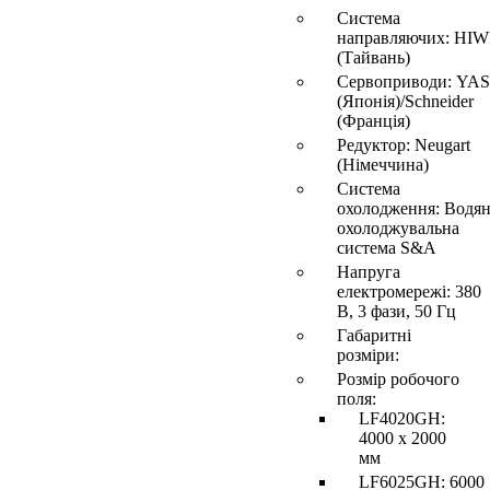
Система
направляючих: HIW
(Тайвань)
Сервоприводи: Y
(Японія)/Schneider
(Франція)
Редуктор: Neugart
(Німеччина)
Система
охолодження: Водя
охолоджувальна
система S&A
Напруга
електромережі: 380
В, 3 фази, 50 Гц
Габаритні
розміри:
Розмір робочого
поля:
LF4020GH:
4000 x 2000
мм
LF6025GH: 6000