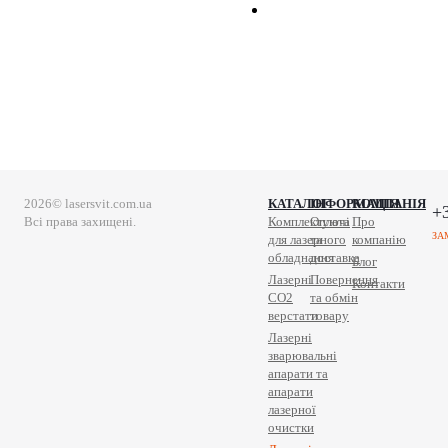
2026© lasersvit.com.ua
КАТАЛОГ
ІНФОРМАЦІЯ
КОМПАНІЯ
+
Всі права захищені.
Комплектуючі
Оплата
Про
ЗА
для лазерного
та
компанію
обладнання
доставка
Блог
Лазерні
Повернення
Контакти
СО2
та обмін
верстати
товару
Лазерні
зварювальні
апарати та
апарати
лазерної
очистки