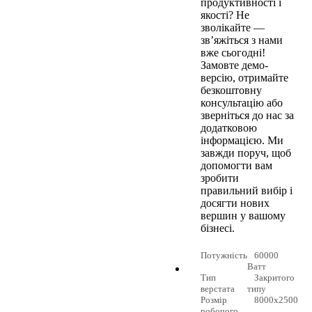
продуктивності і
якості? Не
зволікайте —
зв’яжіться з нами
вже сьогодні!
Замовте демо-
версію, отримайте
безкоштовну
консультацію або
зверніться до нас за
додатковою
інформацією. Ми
завжди поруч, щоб
допомогти вам
зробити
правильний вибір і
досягти нових
вершин у вашому
бізнесі.
Потужність
60000
Ватт
Тип
Закритого
верстата
типу
Розмір
8000x2500
робочого