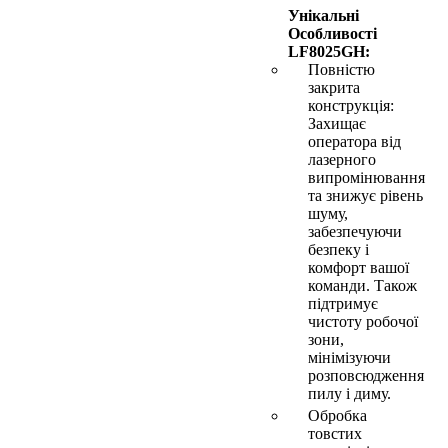
Унікальні
Особливості
LF8025GH:
Повністю
закрита
конструкція:
Захищає
оператора від
лазерного
випромінювання
та знижує рівень
шуму,
забезпечуючи
безпеку і
комфорт вашої
команди. Також
підтримує
чистоту робочої
зони,
мінімізуючи
розповсюдження
пилу і диму.
Обробка
товстих