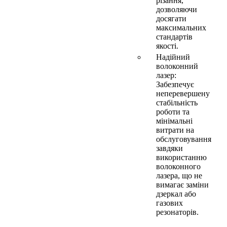
різання,
дозволяючи
досягати
максимальних
стандартів
якості.
Надійний
волоконний
лазер:
Забезпечує
неперевершену
стабільність
роботи та
мінімальні
витрати на
обслуговування
завдяки
використанню
волоконного
лазера, що не
вимагає заміни
дзеркал або
газових
резонаторів.