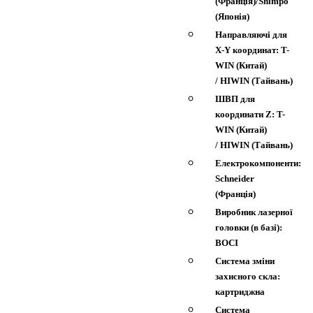
(Франція)/Shimpo
(Японія)
Направляючі для
Х-Y координат: T-
WIN (Китай)
/ HIWIN (Тайвань)
ШВП для
координати Z: T-
WIN (Китай)
/ HIWIN (Тайвань)
Електрокомпоненти:
Schneider
(Франція)
Виробник лазерної
головки (в базі):
BOCI
Система зміни
захисного скла:
картриджна
Система