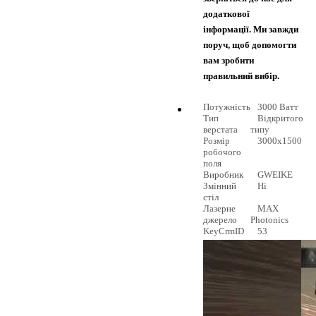
додаткової
інформації. Ми завжди
поруч, щоб допомогти
вам зробити
правильний вибір.
Потужність
3000 Ватт
Тип
Відкритого
верстата
типу
Розмір
3000х1500
робочого
поля
Виробник
GWEIKE
Змінний
Ні
стіл
Лазерне
MAX
джерело
Photonics
KeyCrmID
53