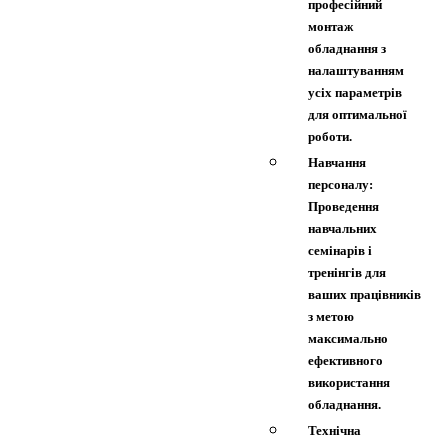
професійний
монтаж
обладнання з
налаштуванням
усіх параметрів
для оптимальної
роботи.
Навчання
персоналу:
Проведення
навчальних
семінарів і
тренінгів для
ваших працівників
з метою
максимально
ефективного
використання
обладнання.
Технічна