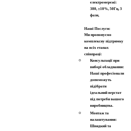
електромережі:
380, ±10%, 50Гц, 3
фази,
Наші Послуги:
Ми пропонуємо
комплексну підтримку
на всіх етапах
співпраці:
Консультації при
виборі обладнання:
Наші професіонали
допоможуть
підібрати
ідеальний верстат
під потреби вашого
виробництва.
Монтаж та
налаштування:
Швидкий та