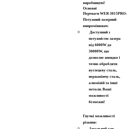
виробництві!
Основні
Переваги WER 3015PRO:
Потужний лазерний
випромінювач:
Доступний з
потужністю лазера
від 6000W до
30000W, що
дозволяє швидко і
точно обробляти
вуглецеву сталь,
нержавіючу сталь,
алюміній та інші
метали. Ваші
можливості
безмежні!
Гнучкі можливості
різання:
Ідеальний для