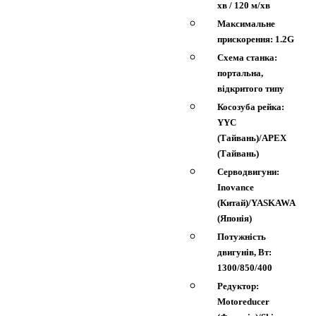
хв / 120 м/хв
Максимальне
прискорення: 1.2G
Схема станка:
портальна,
відкритого типу
Косозуба рейка:
YYC
(Тайвань)/APEX
(Тайвань)
Серводвигуни:
Inovance
(Китай)/YASKAWA
(Японія)
Потужність
двигунів, Вт:
1300/850/400
Редуктор:
Motoreducer