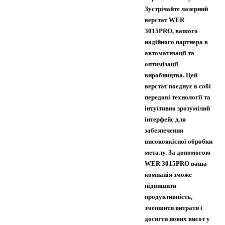
Зустрічайте лазерний
верстат WER
3015PRO, вашого
надійного партнера в
автоматизації та
оптимізації
виробництва. Цей
верстат поєднує в собі
передові технології та
інтуїтивно зрозумілий
інтерфейс для
забезпечення
високоякісної обробки
металу. За допомогою
WER 3015PRO ваша
компанія зможе
підвищити
продуктивність,
зменшити витрати і
досягти нових висот у