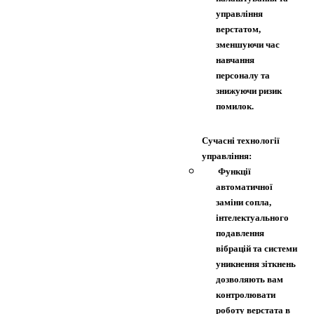
управління
верстатом,
зменшуючи час
навчання
персоналу та
знижуючи ризик
помилок.
Сучасні технології
управління:
Функції
автоматичної
заміни сопла,
інтелектуального
подавлення
вібрацій та системи
уникнення зіткнень
дозволяють вам
контролювати
роботу верстата в