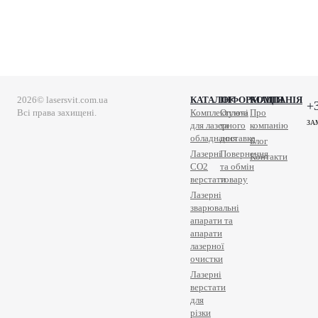
2026© lasersvit.com.ua
КАТАЛОГ
ІНФОРМАЦІЯ
КОМПАНІЯ
+
Всі права захищені.
Комплектуючі
Оплата
Про
ЗА
для лазерного
та
компанію
обладнання
доставка
Блог
Лазерні
Повернення
Контакти
СО2
та обмін
верстати
товару
Лазерні
зварювальні
апарати та
апарати
лазерної
очистки
Лазерні
верстати
для
різки