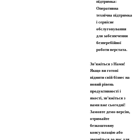
підтримка:
Оперативна
технічна підтримка
і сервісне
обслуговування
для забезпечення
безперебійної
роботи верстата.
Зв’яжіться з Нами!
Якщо ви готові
підняти свій бізнес на
новий рівень
продуктивності і
якості, зв’яжіться з
нами вже сьогодні!
Замовте демо-версію,
отримайте
безкоштовну
консультацію або
зверніться до нас для