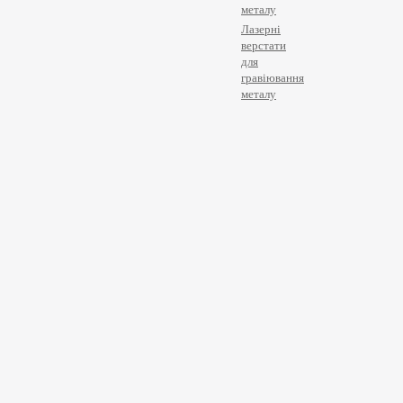
металу
Лазерні
верстати
для
гравіювання
металу