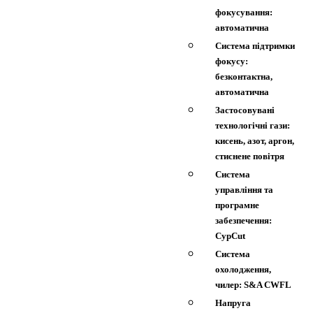
фокусування:
автоматична
Система підтримки
фокусу:
безконтактна,
автоматична
Застосовувані
технологічні гази:
кисень, азот, аргон,
стиснене повітря
Система
управління та
програмне
забезпечення:
CypCut
Система
охолодження,
чилер: S&A CWFL
Напруга