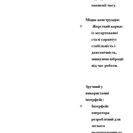
економії часу.
Міцна конструкція:
Жорсткий каркас
із загартованої
сталі гарантує
стабільність і
довговічність,
знижуючи вібрації
під час роботи.
Зручний у
використанні
інтерфейс:
Інтерфейс
оператора
розроблений для
легкого
налаштування та