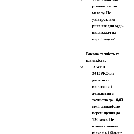
різання листів
металу. Це
універсальне
рішення для будь-
яких задач на
виробництві!
Висока точність та
швидкість:
З WER
3015PRO ви
досягнете
виняткової
деталізації з
точністю до ±0,03
мм і швидкістю
переміщення до
120 м/хв. Це
означає менше
відходів і більше