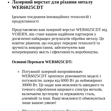
Лазерний верстат для різання металу
WER6025CDT
Ідеальне поєднання інноваційних технологій і
продуктивності
Представляємо вам лазерний верстат WER6025CDT від
VOIERN, він стане вашим надійним партнером у
досягненні найкращих результатів обробки металу. Це
новітнє рішення, що поєднує передові технології та
зручність використання, забезпечуючи вам
неперевершену якість і ефективність виробництва.
Основні Переваги WER6025CDT:
Потужний лазерний випромінювач:
WER6025CDT пропонує різноманітні моделі з
потужністю лазера від 6000 Вт до неймовірних
30000 Вт. Це надає вам можливість швидкого та
точного оброблення широкого спектра металів,
включаючи вуглецеву та нержавіючу сталь,
алюміній та інші. Ваші можливості обмежуються
лише вашою уявою!