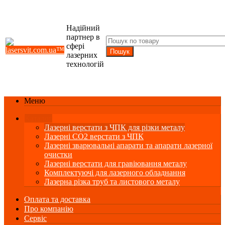
Надійний
партнер в
сфері
лазерних
технологій
Меню
Каталог
Лазерні верстати з ЧПК для різки металу
Лазерні СО2 верстати з ЧПК
Лазерні зварювальні апарати та апарати лазерної
очистки
Лазерні верстати для гравіювання металу
Комплектуючі для лазерного обладнання
Лазерна різка труб та листового металу
Оплата та доставка
Про компанію
Сервіс