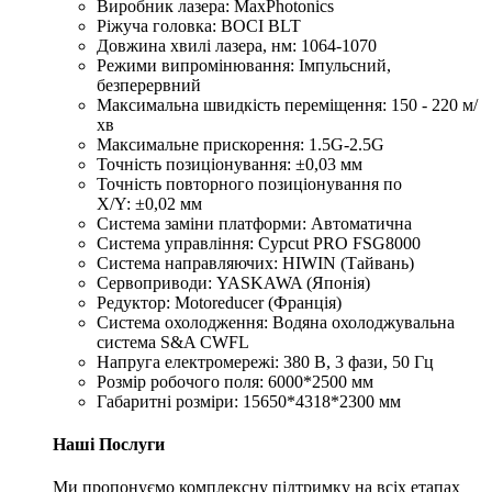
Виробник лазера: MaxPhotonics
Ріжуча головка: BOCI BLT
Довжина хвилі лазера, нм: 1064-1070
Режими випромінювання: Імпульсний,
безперервний
Максимальна швидкість переміщення: 150 - 220 м/
хв
Максимальне прискорення: 1.5G-2.5G
Точність позиціонування: ±0,03 мм
Точність повторного позиціонування по
X/Y: ±0,02 мм
Система заміни платформи: Автоматична
Система управління: Cypcut PRO FSG8000
Система направляючих: HIWIN (Тайвань)
Сервоприводи: YASKAWA (Японія)
Редуктор: Motoreducer (Франція)
Система охолодження: Водяна охолоджувальна
система S&A CWFL
Напруга електромережі: 380 В, 3 фази, 50 Гц
Розмір робочого поля: 6000*2500 мм
Габаритні розміри: 15650*4318*2300 мм
Наші Послуги
Ми пропонуємо комплексну підтримку на всіх етапах