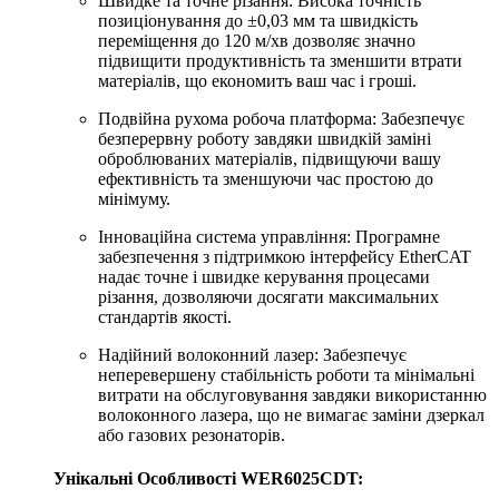
Швидке та точне різання: Висока точність
позиціонування до ±0,03 мм та швидкість
переміщення до 120 м/хв дозволяє значно
підвищити продуктивність та зменшити втрати
матеріалів, що економить ваш час і гроші.
Подвійна рухома робоча платформа: Забезпечує
безперервну роботу завдяки швидкій заміні
оброблюваних матеріалів, підвищуючи вашу
ефективність та зменшуючи час простою до
мінімуму.
Інноваційна система управління: Програмне
забезпечення з підтримкою інтерфейсу EtherCAT
надає точне і швидке керування процесами
різання, дозволяючи досягати максимальних
стандартів якості.
Надійний волоконний лазер: Забезпечує
неперевершену стабільність роботи та мінімальні
витрати на обслуговування завдяки використанню
волоконного лазера, що не вимагає заміни дзеркал
або газових резонаторів.
Унікальні Особливості WER6025CDT: