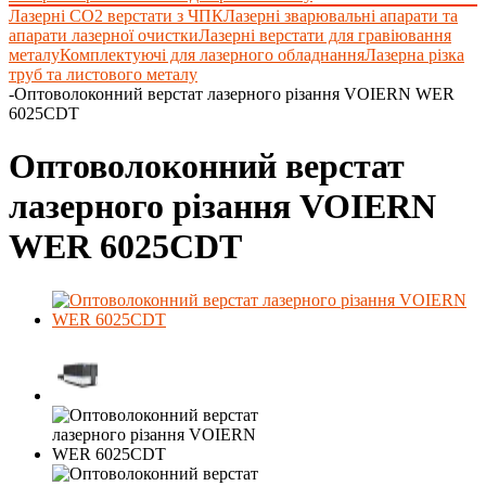
Лазерні СО2 верстати з ЧПК
Лазерні зварювальні апарати та
апарати лазерної очистки
Лазерні верстати для гравіювання
металу
Комплектуючі для лазерного обладнання
Лазерна різка
труб та листового металу
-
Оптоволоконний верстат лазерного різання VOIERN WER
6025CDT
Оптоволоконний верстат
лазерного різання VOIERN
WER 6025CDT