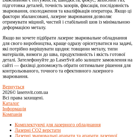
підготовка деталей, точність зазорів, фіксація, послідовність
зварювання, охолодження та кваліфікація оператора. Якщо ці
фактори збалансовані, лазерне зварювання дозволяє
отримувати міцний, чистий і стабільний шов із мінімальною
деформацією металу.
Якщо ви хочете підібрати лазерне зварювальне обладнання
для свого виробництва, краще одразу орієнтуватися на задачі,
які потрібно вирішувати щодня: товщини металу, типи
матеріалів, вимоги до шва, продуктивність і якість готової
деталі. Зателефонуйте до LaserSvit або залиште замовлення на
сайті — фахівці допоможуть обрати оптимальне рішення для
контрольованого, точного та ефективного лазерного
зварювання.
Вернуться
2026© lasersvit.com.ua
Всі права захищені.
Каталог
Інформація
Компанія
Комплектуючі для лазерного обладнання
Лазерні СО2 верстати
Лазерні зварювальні апарати та апарати лазерної