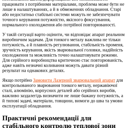
працювати з потрібними матеріалами, проблема може бути не
лише в налаштуваннях, а й в обмеженнях обладнання. Старі
або недостатньо стабільні системи можуть не забезпечувати
точного керування потужністю, якісного фокусування,
нормального охолодження або потрібної повторюваності.
У такій ситуації варто оцінити, чи відповідає апарат реальним
виробничим задачам. Для тонкого металу важлива не тільки
потужність, а й плавність регулювання, стабільність променя,
зручність керування, якість зварювальної головки, надійність
охолодження та можливість точно налаштовувати режими.
Для серійного виробництва критичною стає повторюваність,
адже навіть незначні коливання можуть давати різний
результат на однакових деталях.
Якщо потрібно
Замовити Лазерний зварювальний апарат
для
контрольованого зварювання тонкого металу, нержавіючої
сталі, алюмінію, корпусних деталей або серійних виробів,
важливо заздалегідь визначити не лише бажану потужність, а
й типові задачі, матеріали, товщини, вимоги до шва та умови
експлуатації обладнання.
Практичні рекомендації для
стабільного контролю теплової зони