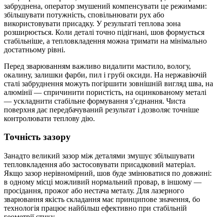
забруднена, оператор змушений компенсувати це режимами:
збільшувати потужність, сповільнювати рух або
використовувати присадку. У результаті теплова зона
розширюється. Коли деталі точно підігнані, шов формується
стабільніше, а тепловкладення можна тримати на мінімально
достатньому рівні.
Перед зварюванням важливо видалити мастило, вологу,
окалину, залишки фарби, пил і грубі оксиди. На нержавіючій
сталі забруднення можуть погіршити зовнішній вигляд шва, на
алюмінії — спричинити пористість, на оцинкованому металі
— ускладнити стабільне формування з’єднання. Чиста
поверхня дає передбачуваний результат і дозволяє точніше
контролювати теплову дію.
Точність зазору
Занадто великий зазор між деталями змушує збільшувати
тепловкладення або застосовувати присадковий матеріал.
Якщо зазор нерівномірний, шов буде змінюватися по довжині:
в одному місці можливий нормальний провар, в іншому —
просідання, прожог або нестача металу. Для лазерного
зварювання якість складання має принципове значення, бо
технологія працює найбільш ефективно при стабільній
геометрії стику.