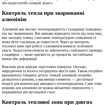
або недостатній газовий захист.
Контроль тепла при зварюванні
алюмінію
Алюміній має високу теплопровідність і складнішу поведінку
під час зварювання. Він швидко відводить тепло від зони шва,
має оксидну плівку з високою температурою плавлення та
може бути схильним до пористості. Через це контроль
теплової зони при роботі з алюмінієм вимагає особливої
уваги. Недостатня енергія не забезпечить стабільного провару,
а надмірна — може призвести до прожогів, нестабільної
ванни або деформації.
Важливу роль відіграє підготовка поверхні. Оксиди,
забруднення та волога погіршують якість шва. Також потрібно
враховувати товщину деталі: тонкий алюміній потребує
делікатного режиму, а масивніші елементи — достатньої
енергії для компенсації швидкого тепловідведення. Саме тому
режими для алюмінію не можна механічно переносити з
нержавіючої або вуглецевої сталі.
Контроль теплової зони при довгих