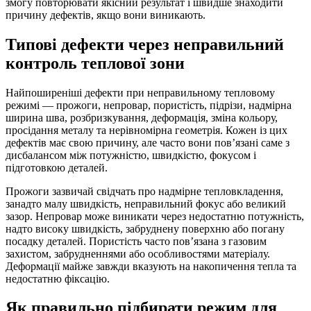
змогу повторювати якісний результат і швидше знаходити
причину дефектів, якщо вони виникають.
Типові дефекти через неправильний
контроль теплової зони
Найпоширеніші дефекти при неправильному тепловому
режимі — прожоги, непровар, пористість, підрізи, надмірна
ширина шва, розбризкування, деформація, зміна кольору,
просідання металу та нерівномірна геометрія. Кожен із цих
дефектів має свою причину, але часто вони пов’язані саме з
дисбалансом між потужністю, швидкістю, фокусом і
підготовкою деталей.
Прожоги зазвичай свідчать про надмірне тепловкладення,
занадто малу швидкість, неправильний фокус або великий
зазор. Непровар може виникати через недостатню потужність,
надто високу швидкість, забруднену поверхню або погану
посадку деталей. Пористість часто пов’язана з газовим
захистом, забрудненнями або особливостями матеріалу.
Деформації майже завжди вказують на накопичення тепла та
недостатню фіксацію.
Як правильно підбирати режим для