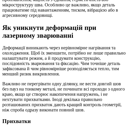
мікроструктуру шва. Особливо це важливо, якщо деталь
працюватиме під навантаженням, тиском, вібрацією або в
агресивному середовищі.
Як уникнути деформацій при
лазерному зварюванні
Деформації виникають через нерівномірне нагрівання та
охолодження. Щоб їх зменшити, потрібно не лише правильно
налаштувати режим, а й продумати конструкцію,
послідовність зварювання та фіксацію. Чим точніше деталь
зафіксована й чим рівномірніше розподіляється тепло, тим
менший ризик викривлення.
Важливо не перегрівати одну ділянку, не вести довгий шов
без пауз на тонкому металі, не починати всі проходи з одного
краю, якщо це створює накопичення напружень, і не
нехтувати прихватками. Іноді декілька правильно
розташованих прихваток дають кращий контроль геометрії,
ніж спроба одразу виконати повний шов.
Прихватки