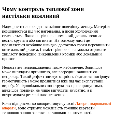
Чому контроль теплової зони
настільки важливий
Надмірне тепловкладення змінює поведінку металу. Матеріал
розширюється під час нагрівання, а після охолодження
стискається. Якщо нагрів нерівномірний, деталь починає
вести, крутити або вигинати. На тонкому листі це
проявляється особливо швидко: достатньо трохи перевищити
оптимальний режим, і замість рівного шва можна отримати
хвилясту поверхню, викривлення кромки або локальний
прожог.
Недостатнє тепловкладення також небезпечне. Зовні шов
може виглядати прийнятно, але всередині залишиться
непровар. Такий дефект знижує міцність з’єднання, погіршує
герметичність і може проявитися вже під час експлуатації
виробу. У відповідальних конструкціях це неприпустимо,
адже шов повинен не лише виглядати акуратно, а й
витримувати реальні навантаження.
Коли підприємство використовує сучасні
Лазерні зварювальні
апарати
, воно отримує можливість точніше керувати
тепловою зоною завдяки регулюванню потужності,