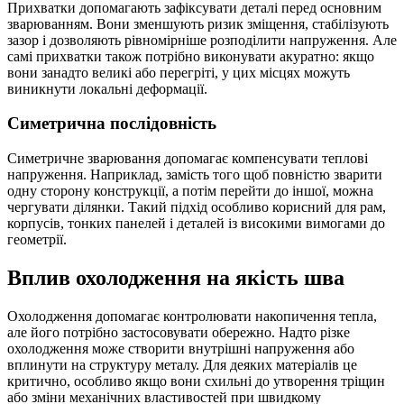
Прихватки допомагають зафіксувати деталі перед основним
зварюванням. Вони зменшують ризик зміщення, стабілізують
зазор і дозволяють рівномірніше розподілити напруження. Але
самі прихватки також потрібно виконувати акуратно: якщо
вони занадто великі або перегріті, у цих місцях можуть
виникнути локальні деформації.
Симетрична послідовність
Симетричне зварювання допомагає компенсувати теплові
напруження. Наприклад, замість того щоб повністю зварити
одну сторону конструкції, а потім перейти до іншої, можна
чергувати ділянки. Такий підхід особливо корисний для рам,
корпусів, тонких панелей і деталей із високими вимогами до
геометрії.
Вплив охолодження на якість шва
Охолодження допомагає контролювати накопичення тепла,
але його потрібно застосовувати обережно. Надто різке
охолодження може створити внутрішні напруження або
вплинути на структуру металу. Для деяких матеріалів це
критично, особливо якщо вони схильні до утворення тріщин
або зміни механічних властивостей при швидкому