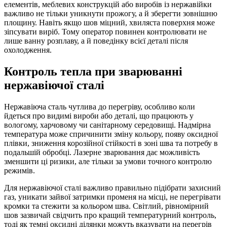
елементів, меблевих конструкцій або виробів із нержавійки
важливо не тільки уникнути прожогу, а й зберегти зовнішню
площину. Навіть якщо шов міцний, хвиляста поверхня може
зіпсувати виріб. Тому оператор повинен контролювати не
лише ванну розплаву, а й поведінку всієї деталі після
охолодження.
Контроль тепла при зварюванні
нержавіючої сталі
Нержавіюча сталь чутлива до перегріву, особливо коли
йдеться про видимі вироби або деталі, що працюють у
вологому, харчовому чи санітарному середовищі. Надмірна
температура може спричинити зміну кольору, появу оксидної
плівки, зниження корозійної стійкості в зоні шва та потребу в
подальшій обробці. Лазерне зварювання дає можливість
зменшити ці ризики, але тільки за умови точного контролю
режимів.
Для нержавіючої сталі важливо правильно підібрати захисний
газ, уникати зайвої затримки променя на місці, не перегрівати
кромки та стежити за кольором шва. Світлий, рівномірний
шов зазвичай свідчить про кращий температурний контроль,
тоді як темні оксидні ділянки можуть вказувати на перегрів