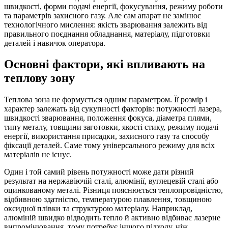
швидкості, форми подачі енергії, фокусування, режиму роботи
та параметрів захисного газу. Але сам апарат не замінює
технологічного мислення: якість зварювання залежить від
правильного поєднання обладнання, матеріалу, підготовки
деталей і навичок оператора.
Основні фактори, які впливають на
теплову зону
Теплова зона не формується одним параметром. Її розмір і
характер залежать від сукупності факторів: потужності лазера,
швидкості зварювання, положення фокуса, діаметра плями,
типу металу, товщини заготовки, якості стику, режиму подачі
енергії, використання присадки, захисного газу та способу
фіксації деталей. Саме тому універсального режиму для всіх
матеріалів не існує.
Один і той самий рівень потужності може дати різний
результат на нержавіючій сталі, алюмінії, вуглецевій сталі або
оцинкованому металі. Різниця пояснюється теплопровідністю,
відбивною здатністю, температурою плавлення, товщиною
оксидної плівки та структурою матеріалу. Наприклад,
алюміній швидко відводить тепло й активно відбиває лазерне
випромінювання, тому потребує іншого підходу, ніж