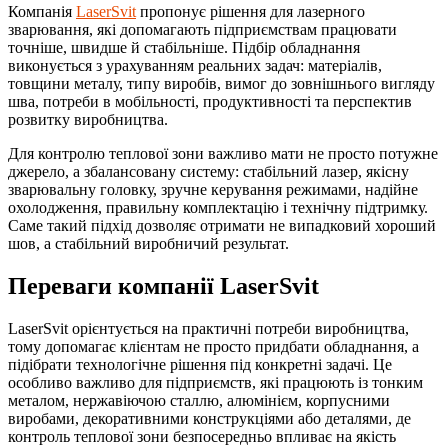
Компанія
LaserSvit
пропонує рішення для лазерного
зварювання, які допомагають підприємствам працювати
точніше, швидше й стабільніше. Підбір обладнання
виконується з урахуванням реальних задач: матеріалів,
товщини металу, типу виробів, вимог до зовнішнього вигляду
шва, потреби в мобільності, продуктивності та перспектив
розвитку виробництва.
Для контролю теплової зони важливо мати не просто потужне
джерело, а збалансовану систему: стабільний лазер, якісну
зварювальну головку, зручне керування режимами, надійне
охолодження, правильну комплектацію і технічну підтримку.
Саме такий підхід дозволяє отримати не випадковий хороший
шов, а стабільний виробничий результат.
Переваги компанії LaserSvit
LaserSvit орієнтується на практичні потреби виробництва,
тому допомагає клієнтам не просто придбати обладнання, а
підібрати технологічне рішення під конкретні задачі. Це
особливо важливо для підприємств, які працюють із тонким
металом, нержавіючою сталлю, алюмінієм, корпусними
виробами, декоративними конструкціями або деталями, де
контроль теплової зони безпосередньо впливає на якість