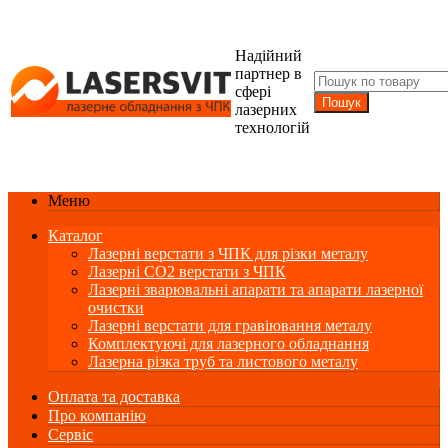
Надійний
партнер в
сфері
лазерних
технологій
Меню
Каталог
Лазерні верстати з ЧПК для різки металу
Лазерні СО2 верстати з ЧПК
Лазерні зварювальні апарати та апарати лазерної
очистки
Лазерні верстати для гравіювання металу
Комплектуючі для лазерного обладнання
Лазерна різка труб та листового металу
Оплата та доставка
Про компанію
Сервіс