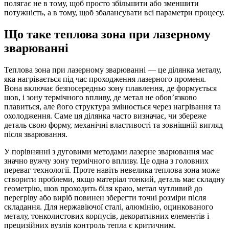
полягає не в тому, щоб просто збільшити або зменшити
потужність, а в тому, щоб збалансувати всі параметри процесу.
Що таке теплова зона при лазерному
зварюванні
Теплова зона при лазерному зварюванні — це ділянка металу,
яка нагрівається під час проходження лазерного променя.
Вона включає безпосередньо зону плавлення, де формується
шов, і зону термічного впливу, де метал не обов’язково
плавиться, але його структура змінюється через нагрівання та
охолодження. Саме ця ділянка часто визначає, чи збереже
деталь свою форму, механічні властивості та зовнішній вигляд
після зварювання.
У порівнянні з дуговими методами лазерне зварювання має
значно вужчу зону термічного впливу. Це одна з головних
переваг технології. Проте навіть невелика теплова зона може
створити проблеми, якщо матеріал тонкий, деталь має складну
геометрію, шов проходить біля краю, метал чутливий до
перегріву або виріб повинен зберегти точні розміри після
складання. Для нержавіючої сталі, алюмінію, оцинкованого
металу, тонколистових корпусів, декоративних елементів і
прецизійних вузлів контроль тепла є критичним.