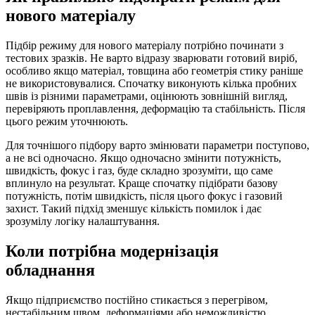
нового матеріалу
Підбір режиму для нового матеріалу потрібно починати з
тестових зразків. Не варто відразу зварювати готовий виріб,
особливо якщо матеріал, товщина або геометрія стику раніше
не використовувалися. Спочатку виконують кілька пробних
швів із різними параметрами, оцінюють зовнішній вигляд,
перевіряють проплавлення, деформацію та стабільність. Після
цього режим уточнюють.
Для точнішого підбору варто змінювати параметри поступово,
а не всі одночасно. Якщо одночасно змінити потужність,
швидкість, фокус і газ, буде складно зрозуміти, що саме
вплинуло на результат. Краще спочатку підібрати базову
потужність, потім швидкість, після цього фокус і газовий
захист. Такий підхід зменшує кількість помилок і дає
зрозумілу логіку налаштування.
Коли потрібна модернізація
обладнання
Якщо підприємство постійно стикається з перегрівом,
нестабільним швом, деформаціями або неможливістю