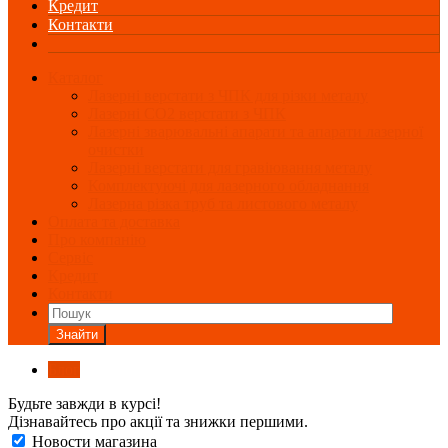
Кредит
Контакти
Каталог
Лазерні верстати з ЧПК для різки металу
Лазерні СО2 верстати з ЧПК
Лазерні зварювальні апарати та апарати лазерної
очистки
Лазерні верстати для гравіювання металу
Комплектуючі для лазерного обладнання
Лазерна різка труб та листового металу
Оплата та доставка
Про компанію
Сервіс
Кредит
Контакти
Знайти
Блог
Будьте завжди в курсі!
Дізнавайтесь про акції та знижки першими.
Новости магазина