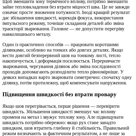
Щоб зменшити зону термічного впливу, потрібно зменшити
зайве тепловкладення без втрати міцності шва. Це не завжди
означає просте зниження потужності. Іноді кращий результат
дає збільшення швидкості, корекція фокуса, використання
імпульсного режиму, точніше складання деталей або зміна
траєкторії зварювання. Головне — не допустити перегріву
навколишнього металу.
Один із практичних способів — працювати коротшими
ділянками, особливо на тонких або довгих деталях. Якщо
вести довгий безперервний шов на тонкому листі, тепло
накопичується, і деформація посилюється. Переривчасте
зварювання, чергування ділянок або зміна послідовності
проходів допомагають розподілити тепло рівномірніше. У
деяких випадках варто зварювати симетрично: спочатку одну
ділянку, потім протилежну, щоб компенсувати напруження.
Підвищення швидкості без втрати провару
Якщо шов перегрівається, перше рішення — перевірити
швидкість. Збільшення швидкості зменшує час впливу
променя на метал і звужує теплову зону. Але підвищувати
швидкість потрібно обережно: якщо рух стане занадто
швидким, шов втратить глибину й стабільність. Правильний
режим визначають за фактичним результатом, а не лише за