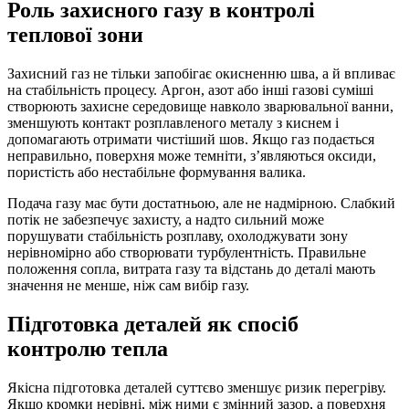
Роль захисного газу в контролі
теплової зони
Захисний газ не тільки запобігає окисненню шва, а й впливає
на стабільність процесу. Аргон, азот або інші газові суміші
створюють захисне середовище навколо зварювальної ванни,
зменшують контакт розплавленого металу з киснем і
допомагають отримати чистіший шов. Якщо газ подається
неправильно, поверхня може темніти, з’являються оксиди,
пористість або нестабільне формування валика.
Подача газу має бути достатньою, але не надмірною. Слабкий
потік не забезпечує захисту, а надто сильний може
порушувати стабільність розплаву, охолоджувати зону
нерівномірно або створювати турбулентність. Правильне
положення сопла, витрата газу та відстань до деталі мають
значення не менше, ніж сам вибір газу.
Підготовка деталей як спосіб
контролю тепла
Якісна підготовка деталей суттєво зменшує ризик перегріву.
Якщо кромки нерівні, між ними є змінний зазор, а поверхня