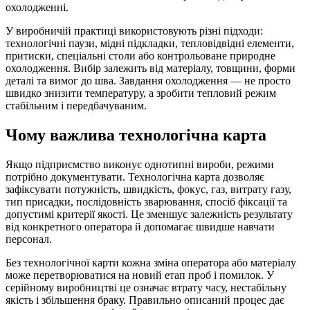
охолодженні.
У виробничій практиці використовують різні підходи:
технологічні паузи, мідні підкладки, тепловідвідні елементи,
притиски, спеціальні столи або контрольоване природне
охолодження. Вибір залежить від матеріалу, товщини, форми
деталі та вимог до шва. Завдання охолодження — не просто
швидко знизити температуру, а зробити тепловий режим
стабільним і передбачуваним.
Чому важлива технологічна карта
Якщо підприємство виконує однотипні вироби, режими
потрібно документувати. Технологічна карта дозволяє
зафіксувати потужність, швидкість, фокус, газ, витрату газу,
тип присадки, послідовність зварювання, спосіб фіксації та
допустимі критерії якості. Це зменшує залежність результату
від конкретного оператора й допомагає швидше навчати
персонал.
Без технологічної карти кожна зміна оператора або матеріалу
може перетворюватися на новий етап проб і помилок. У
серійному виробництві це означає втрату часу, нестабільну
якість і збільшення браку. Правильно описаний процес дає