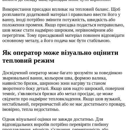
Використання присадки впливає на тепловий баланс. Щоб
розплавити додатковий матеріал і правильно ввести його у
ванну, іноді потрібно змінити потужність, швидкість або
положення променя. Якщо присадка подається неправильно,
шов може стати надмірно широким, нерівномірним або
перегрітим. Тому присадковий матеріал повинен відповідати
основному металу, а його подача має бути стабільною.
Як оператор може візуально оцінити
тепловий режим
Досвідчений оператор може багато зрозуміти за поведінкою
зварювальної ванни, кольором шва, формою валика,
наявністю бризок, шириною зони нагріву та станом
зворотного боку деталі. Якщо шов надто широкий, поверхня
темніє, з’являються бризки або метал просідає, це може
свідчити про надмірне тепловкладення. Якщо шов вузький,
нестабільний, переривчастий або не має достатнього провару,
імовірно, тепла недостатньо.
Однак візуальної оцінки не завжди достатньо. Для
відповідальних виробів потрібно перевіряти глибину
проплавлення, міцність з’єднання, герметичність або