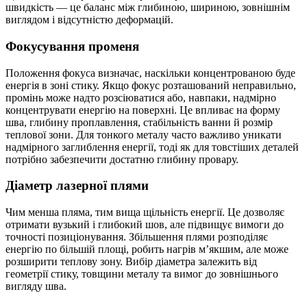
швидкість — це баланс між глибиною, шириною, зовнішнім
виглядом і відсутністю деформацій.
Фокусування променя
Положення фокуса визначає, наскільки концентрованою буде
енергія в зоні стику. Якщо фокус розташований неправильно,
промінь може надто розсіюватися або, навпаки, надмірно
концентрувати енергію на поверхні. Це впливає на форму
шва, глибину проплавлення, стабільність ванни й розмір
теплової зони. Для тонкого металу часто важливо уникати
надмірного заглиблення енергії, тоді як для товстіших деталей
потрібно забезпечити достатню глибину провару.
Діаметр лазерної плями
Чим менша пляма, тим вища щільність енергії. Це дозволяє
отримати вузький і глибокий шов, але підвищує вимоги до
точності позиціонування. Збільшення плями розподіляє
енергію по більшій площі, робить нагрів м’якшим, але може
розширити теплову зону. Вибір діаметра залежить від
геометрії стику, товщини металу та вимог до зовнішнього
вигляду шва.