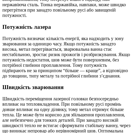
нержавіюча сталь. Тонка нержавійка, навпаки, може швидко
перегрітися при занадто повільному русі або завищеній
потужності.
Потужність лазера
Потужність визначає кількість енергії, яка надходить у зону
зварювання за одиницю часу. Якщо потужність занадто
висока, метал перегрівається, зварювальна ванна стає
нестабільною, зростає ризик прожогів і розбризкування. Якщо
потужність недостатня, шов може бути поверхневим, без
потрібної глибини проплавлення. Тому потужність
підбирають не за принципом “більше — краще”, а відповідно
до товщини, типу металу та потрібної глибини з’єднання.
Швидкість зварювання
Швидкість переміщення лазерної головки безпосередньо
впливає на тепловкладення. При повільному русі промінь
довше впливає на одну ділянку, тому метал отримує більше
тепла. Це може бути корисно для збільшення проплавлення,
але небезпечно для тонких деталей. При занадто високій
швидкості тепло не встигає сформувати стабільну ванну, через
що виникає непровар або нерівномірний шов. Оптимальна