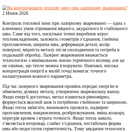
2 Июня 2026
Контроль теплової зони при лазерному зварюванні — одна з
ключових умов отримання міцного, акуратного й стабільного
шва. Саме від того, наскільки точно виробник керує
тепловкладенням, залежить геометрія з’єднання, глибина
проплавлення, ширина шва, деформація деталі, колір
поверхні, міцність металу після охолодження та потреба в
подальшій обробці. Лазерне зварювання вважається
технологією з мінімальною зоною термічного впливу, але це
не означає, що тепло можна ігнорувати. Навпаки, висока
концентрація енергії в малій точці вимагає точного
налаштування кожного параметра.
Під час лазерного зварювання промінь передає енергію в
обмежену ділянку металу, утворюючи зварювальну ванну.
Якщо енергії достатньо, метал плавиться рівномірно,
формується якісний шов із потрібною глибиною та шириною.
Якщо тепла забагато, виникають прожоги, надмірне
проплавлення, викривлення, розбризкування, зміна кольору,
перегрів кромок і втрата точності. Якщо тепла замало,
з’являється непровар, слабке з’єднання, нестабільна форма
шва або недостатня герметичність. Тому завдання технолога