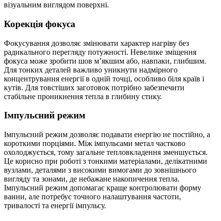
візуальним виглядом поверхні.
Корекція фокуса
Фокусування дозволяє змінювати характер нагріву без
радикального перегляду потужності. Невелике зміщення
фокуса може зробити шов м’якшим або, навпаки, глибшим.
Для тонких деталей важливо уникнути надмірного
концентрування енергії в одній точці, особливо біля країв і
кутів. Для товстіших заготовок потрібно забезпечити
стабільне проникнення тепла в глибину стику.
Імпульсний режим
Імпульсний режим дозволяє подавати енергію не постійно, а
короткими порціями. Між імпульсами метал частково
охолоджується, тому загальне тепловкладення зменшується.
Це корисно при роботі з тонкими матеріалами, делікатними
вузлами, деталями з високими вимогами до зовнішнього
вигляду та зонами, де небажане накопичення тепла.
Імпульсний режим допомагає краще контролювати форму
ванни, але потребує точного налаштування частоти,
тривалості та енергії імпульсу.