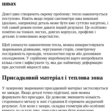
швах
Довгі шви створюють окрему проблему: тепло накопичується
поступово. Навіть якщо перші сантиметри шва виконані
ідеально, наприкінці деталь може бути вже суттєво нагрітою, і
той самий режим почне давати інший результат. Це особливо
помітно на тонких листах, довгих корпусах, профілях і
деталях із невеликою жорсткістю.
Щоб уникнути накопичення тепла, можна використовувати
зварювання ділянками, чергування сторін, симетричну
послідовність проходів, технологічні паузи або допоміжне
охолодження. У серійному виробництві варто випробувати
кілька схем і зафіксувати ту, яка дає найменшу деформацію
при достатній міцності шва.
Присадковий матеріал і теплова зона
У лазерному зварюванні присадковий матеріал застосовується
не завжди. Якщо деталі точно підігнані, шов можна
формувати без присадки. Це дозволяє зменшити кількість
стороннього металу в зоні з’єднання й отримати акуратний
результат. Але коли є зазори, складна геометрія або особливі
вимоги до складу шва, присадка може бути корисною.