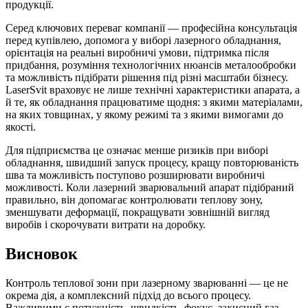
продукції.
Серед ключових переваг компанії — професійна консультація
перед купівлею, допомога у виборі лазерного обладнання,
орієнтація на реальні виробничі умови, підтримка після
придбання, розуміння технологічних нюансів металообробки
та можливість підібрати рішення під різні масштаби бізнесу.
LaserSvit враховує не лише технічні характеристики апарата, а
й те, як обладнання працюватиме щодня: з якими матеріалами,
на яких товщинах, у якому режимі та з якими вимогами до
якості.
Для підприємства це означає менше ризиків при виборі
обладнання, швидший запуск процесу, кращу повторюваність
шва та можливість поступово розширювати виробничі
можливості. Коли лазерний зварювальний апарат підібраний
правильно, він допомагає контролювати теплову зону,
зменшувати деформації, покращувати зовнішній вигляд
виробів і скорочувати витрати на доробку.
Висновок
Контроль теплової зони при лазерному зварюванні — це не
окрема дія, а комплексний підхід до всього процесу.
Важливими є потужність, швидкість, фокус, захисний газ,