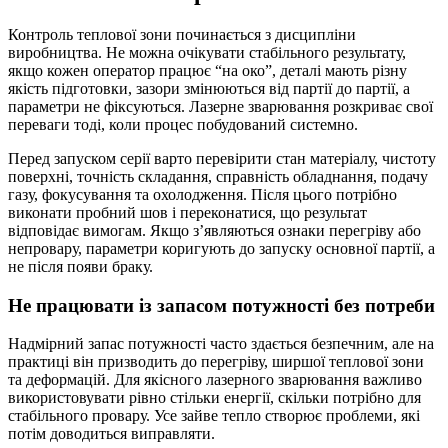
Контроль теплової зони починається з дисципліни
виробництва. Не можна очікувати стабільного результату,
якщо кожен оператор працює “на око”, деталі мають різну
якість підготовки, зазори змінюються від партії до партії, а
параметри не фіксуються. Лазерне зварювання розкриває свої
переваги тоді, коли процес побудований системно.
Перед запуском серії варто перевірити стан матеріалу, чистоту
поверхні, точність складання, справність обладнання, подачу
газу, фокусування та охолодження. Після цього потрібно
виконати пробний шов і переконатися, що результат
відповідає вимогам. Якщо з’являються ознаки перегріву або
непровару, параметри коригують до запуску основної партії, а
не після появи браку.
Не працювати із запасом потужності без потреби
Надмірний запас потужності часто здається безпечним, але на
практиці він призводить до перегріву, ширшої теплової зони
та деформацій. Для якісного лазерного зварювання важливо
використовувати рівно стільки енергії, скільки потрібно для
стабільного провару. Усе зайве тепло створює проблеми, які
потім доводиться виправляти.