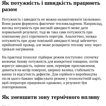
Як потужність і швидкість працюють
разом
Потужність і швидкість не можна налаштовувати ізольовано.
Вони разом формують фактичне тепловкладення. Наприклад,
висока потужність при високій швидкості може дати
нормальний результат, тоді як така сама потужність при
повільному русі спричинить перегрів. Аналогічно, низька
потужність при дуже повільній швидкості іноді забезпечує
прийнятний провар, але може розширити теплову зону через
тривале нагрівання.
На практиці технолог підбирає режим поступово: спочатку
визначає базову потужність для конкретної товщини, потім
коригує швидкість, оцінює шов, перевіряє проплавлення,
дивиться на колір поверхні, ширину валика, стабільність
ванни та відсутність дефектів. Для серійного виробництва
після цього бажано зафіксувати режим у технологічній карті,
щоб оператори працювали однаково, а результат був
повторюваним.
Як зменшити зону термічного впливу