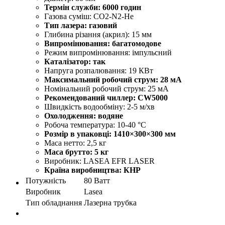
Термін служби: 6000 годин
Газова суміш: СO2-N2-He
Тип лазера: газовий
Глибина різання (акрил): 15 мм
Випромінювання: багатомодове
Режим випромінювання: імпульсний
Каталізатор: так
Напруга розпалювання: 19 КВт
Максимальний робочий струм: 28 мА
Номінальний робочий струм: 25 мА
Рекомендований чиллер: CW5000
Швидкість водообміну: 2-5 м/хв
Охолодження: водяне
Робоча температура: 10-40 °C
Розмір в упаковці: 1410×300×300 мм
Маса нетто: 2,5 кг
Маса брутто: 5 кг
Виробник: LASEA EFR LASER
Країна виробництва: КНР
Потужність
80 Ватт
Виробник
Lasea
Тип обладнання
Лазерна трубка