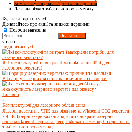
Комплектуючі для лазерного обладнання
Лазерна різка труб та листового металу
Будьте завжди в курсі!
Дізнавайтесь про акції та знижки першими.
Новости магазина
Статті
подивитись усі
Які комплектуючі та витратні матеріали потрібні для
лазерного верстата?
Вібрації у лазерних верстатах: причини та наслідки
Яка окупність лазерного верстата для бізнесу?
Головна
-
Комплектуючі для лазерного обладнання
Лазерні верстати з ЧПК для різки металу
Лазерні СО2 верстати
з ЧПК
Лазерні зварювальні апарати та апарати лазерної
очистки
Лазерні верстати для гравіювання металу
Лазерна різка
труб та листового металу