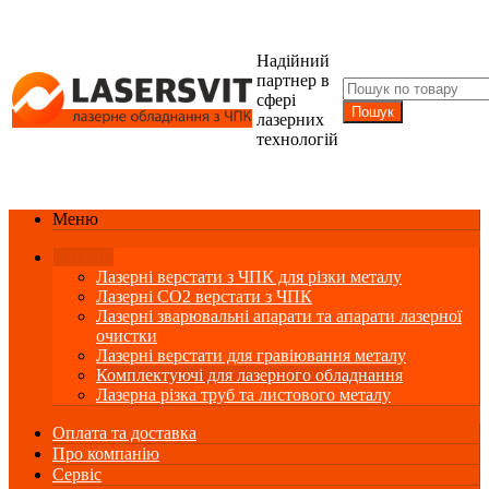
Надійний
партнер в
сфері
лазерних
технологій
Меню
Каталог
Лазерні верстати з ЧПК для різки металу
Лазерні СО2 верстати з ЧПК
Лазерні зварювальні апарати та апарати лазерної
очистки
Лазерні верстати для гравіювання металу
Комплектуючі для лазерного обладнання
Лазерна різка труб та листового металу
Оплата та доставка
Про компанію
Сервіс