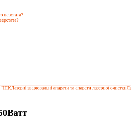
верстата?
з ЧПК
Лазерні зварювальні апарати та апарати лазерної очистки
Ла
50Ватт