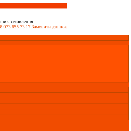
шик замовлення
8 073 655 73 17
Замовити дзвінок