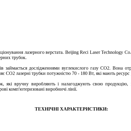
іонування лазерного верстата. Beijing Reci Laser Technology Co.
ерних трубок.
ків займається дослідженнями вуглекислого газу СО2. Вона отр
бляє CO2 лазерні трубки потужністю 70 - 180 Вт, які мають ресурс
, які вручну виробляють і налагоджують свою продукцію, ко
ові комп'ютеризовані виробничі лінії.
ТЕХНІЧНІ ХАРАКТЕРИСТИКИ: