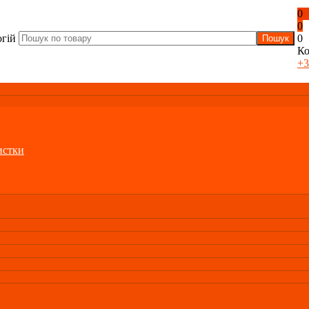
0
0
огій
0
Ко
+3
истки