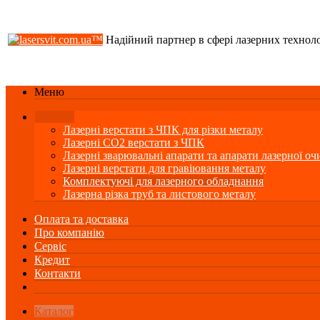
Надійний партнер в сфері лазерних технол
Меню
Каталог
Лазерні верстати з ЧПК для різки металу
Лазерні СО2 верстати з ЧПК
Лазерні зварювальні апарати та апарати лазерної оч
Лазерні верстати для гравіювання металу
Комплектуючі для лазерного обладнання
Лазерна різка труб та листового металу
Оплата та доставка
Про компанію
Сервіс
Кредит
Контакти
Каталог