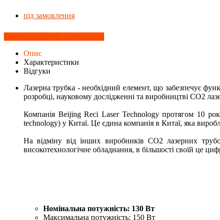
під замовлення
Отримати цінову пропозицію
Опис
Характеристики
Відгуки
Лазерна трубка - необхідний елемент, що забезпечує функц
розробці, науковому дослідженні та виробництві CO2 лаз
Компанія Beijing Reci Laser Technology протягом 10 ро
technology) у Китаї. Це єдина компанія в Китаї, яка виро
На відміну від інших виробників CO2 лазерних трубок
високотехнологічне обладнання, в більшості своїй це цифр
Номінальна потужність: 130 Вт
Максимальна потужність: 150 Вт