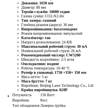
Довжина: 1650 мм
Діаметр: 80 мм
Термін служби: 10000 годин
Газова суміш: СO2-N2-He
Тип лазера: газовий
Глибина різання (акрил): 30 мм
Випромінювання: багатомодове
Режим випромінювання: імпульсний
Каталізатор: так
Напруга розпалювання: 24 КВ
Максимальний робочий струм: 30 мА
Номінальний робочий струм: 26 мА
Рекомендований чиллер: CW5200
Швидкість водообміну: 2-5 м/хв
Охолодження: водяне
Робоча температура: 10-40 °C
Розмір в упаковці: 1750 ×350× 350 мм
Маса нетто: 5 кг
Маса брутто: 7 кг
Виробник: Beijing Laser Technology Co., Ltd
Країна виробництва: КНР
Потужність
150 Ватт
Виробник
Reci
Тип обладнання
Лазерна трубка