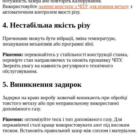
потужність лазера або повторіть калібрування.
Використовуйте
лазерні верстати з ЧПУ для різання металу
з
автоматичним контролем якості різу.
4. Нестабільна якість різу
Причинами можуть бути вібрації, зміна температури,
зношування механізмів або програмні збої.
Рішення:
переконайтесь у стабільності конструкції станка,
перевірте стан направляючих та оновіть прошивку ЧПУ.
Зверніть увагу на наявність регулярного технічного
обслуговування.
5. Виникнення задирок
Задирки на краях виробу зазвичай виникають при обробці
товстого металу або при неправильному використанні
допоміжного газу.
Рішення:
оптимізуйте тиск і тип допоміжного газу. Для
нержавіючої сталі краще використовувати азот під високим
тиском. Встановіть правильний зазор між соплом і матеріалом.