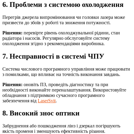
6. Проблеми з системою охолодження
Перегрів джерела випромінювання чи головки лазера може
призвести до збоїв у роботі та зниження потужності.
Рішення:
перевірте рівень охолоджувальної рідини, стан
радіатора і насосів. Регулярно обслуговуйте систему
охолодження згідно з рекомендаціями виробника.
7. Несправності в системі ЧПУ
Система числового програмного управління може працювати
з помилками, що впливає на точність виконання завдань.
Рішення:
оновіть ПЗ, проведіть діагностику та при
необхідності виконайте переналаштування. Використовуйте
обладнання з підтримкою сучасного програмного
забезпечення від
LaserSvit
.
8. Високий знос оптики
Забруднення або пошкодження лінз і дзеркал погіршують
якість променя і зменшують ефективність різання.