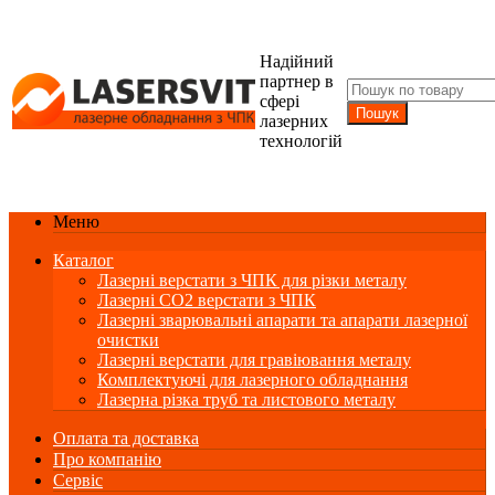
Надійний
партнер в
сфері
лазерних
технологій
Меню
Каталог
Лазерні верстати з ЧПК для різки металу
Лазерні СО2 верстати з ЧПК
Лазерні зварювальні апарати та апарати лазерної
очистки
Лазерні верстати для гравіювання металу
Комплектуючі для лазерного обладнання
Лазерна різка труб та листового металу
Оплата та доставка
Про компанію
Сервіс