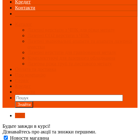
Кредит
Контакти
Каталог
Лазерні верстати з ЧПК для різки металу
Лазерні СО2 верстати з ЧПК
Лазерні зварювальні апарати та апарати лазерної
очистки
Лазерні верстати для гравіювання металу
Комплектуючі для лазерного обладнання
Лазерна різка труб та листового металу
Оплата та доставка
Про компанію
Сервіс
Кредит
Контакти
Знайти
Блог
Будьте завжди в курсі!
Дізнавайтесь про акції та знижки першими.
Новости магазина