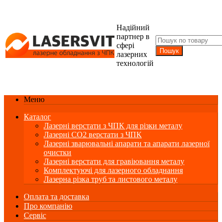
Надійний
партнер в
сфері
лазерних
технологій
Меню
Каталог
Лазерні верстати з ЧПК для різки металу
Лазерні СО2 верстати з ЧПК
Лазерні зварювальні апарати та апарати лазерної
очистки
Лазерні верстати для гравіювання металу
Комплектуючі для лазерного обладнання
Лазерна різка труб та листового металу
Оплата та доставка
Про компанію
Сервіс