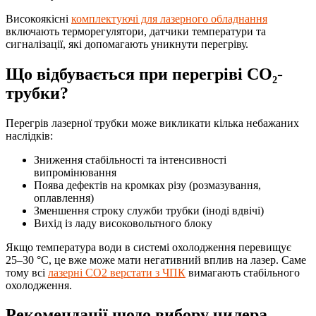
Високоякісні
комплектуючі для лазерного обладнання
включають терморегулятори, датчики температури та
сигналізації, які допомагають уникнути перегріву.
Що відбувається при перегріві CO₂-
трубки?
Перегрів лазерної трубки може викликати кілька небажаних
наслідків:
Зниження стабільності та інтенсивності
випромінювання
Поява дефектів на кромках різу (розмазування,
оплавлення)
Зменшення строку служби трубки (іноді вдвічі)
Вихід із ладу високовольтного блоку
Якщо температура води в системі охолодження перевищує
25–30 °C, це вже може мати негативний вплив на лазер. Саме
тому всі
лазерні СО2 верстати з ЧПК
вимагають стабільного
охолодження.
Рекомендації щодо вибору чилера