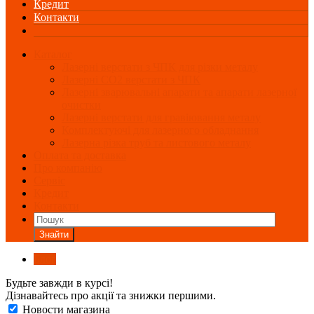
Кредит
Контакти
Каталог
Лазерні верстати з ЧПК для різки металу
Лазерні СО2 верстати з ЧПК
Лазерні зварювальні апарати та апарати лазерної
очистки
Лазерні верстати для гравіювання металу
Комплектуючі для лазерного обладнання
Лазерна різка труб та листового металу
Оплата та доставка
Про компанію
Сервіс
Кредит
Контакти
Знайти
Блог
Будьте завжди в курсі!
Дізнавайтесь про акції та знижки першими.
Новости магазина