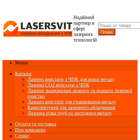
Надійний
партнер в
сфері
лазерних
технологій
Меню
Каталог
Лазерні верстати з ЧПК для різки металу
Лазерні СО2 верстати з ЧПК
Лазерні зварювальні апарати та апарати лазерної
очистки
Лазерні верстати для гравіювання металу
Комплектуючі для лазерного обладнання
Лазерна різка труб та листового металу
Оплата та доставка
Про компанію
Сервіс