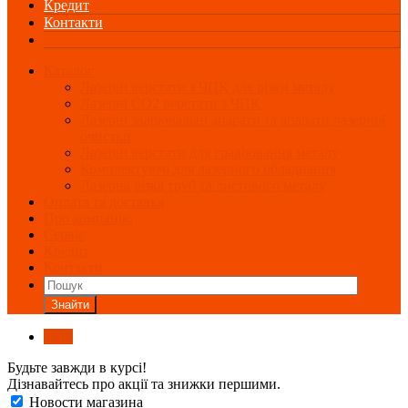
Кредит
Контакти
Каталог
Лазерні верстати з ЧПК для різки металу
Лазерні СО2 верстати з ЧПК
Лазерні зварювальні апарати та апарати лазерної
очистки
Лазерні верстати для гравіювання металу
Комплектуючі для лазерного обладнання
Лазерна різка труб та листового металу
Оплата та доставка
Про компанію
Сервіс
Кредит
Контакти
Знайти
Блог
Будьте завжди в курсі!
Дізнавайтесь про акції та знижки першими.
Новости магазина