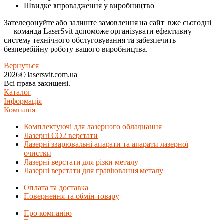
Швидке впровадження у виробництво
Зателефонуйте або залиште замовлення на сайті вже сьогодні
— команда LaserSvit допоможе організувати ефективну
систему технічного обслуговування та забезпечить
безперебійну роботу вашого виробництва.
Вернуться
2026© lasersvit.com.ua
Всі права захищені.
Каталог
Інформація
Компанія
Комплектуючі для лазерного обладнання
Лазерні СО2 верстати
Лазерні зварювальні апарати та апарати лазерної
очистки
Лазерні верстати для різки металу
Лазерні верстати для гравіювання металу
Оплата та доставка
Повернення та обмін товару
Про компанію