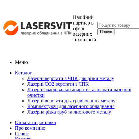
Надійний
партнер в
сфері
лазерних
технологій
Меню
Каталог
Лазерні верстати з ЧПК для різки металу
Лазерні СО2 верстати з ЧПК
Лазерні зварювальні апарати та апарати лазерної
очистки
Лазерні верстати для гравіювання металу
Комплектуючі для лазерного обладнання
Лазерна різка труб та листового металу
Оплата та доставка
Про компанію
Сервіс