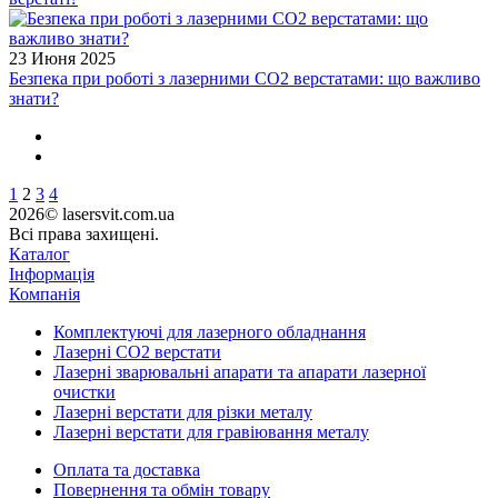
23 Июня 2025
Безпека при роботі з лазерними CO2 верстатами: що важливо
знати?
1
2
3
4
2026© lasersvit.com.ua
Всі права захищені.
Каталог
Інформація
Компанія
Комплектуючі для лазерного обладнання
Лазерні СО2 верстати
Лазерні зварювальні апарати та апарати лазерної
очистки
Лазерні верстати для різки металу
Лазерні верстати для гравіювання металу
Оплата та доставка
Повернення та обмін товару