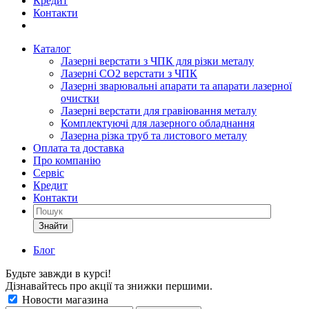
Кредит
Контакти
Каталог
Лазерні верстати з ЧПК для різки металу
Лазерні СО2 верстати з ЧПК
Лазерні зварювальні апарати та апарати лазерної
очистки
Лазерні верстати для гравіювання металу
Комплектуючі для лазерного обладнання
Лазерна різка труб та листового металу
Оплата та доставка
Про компанію
Сервіс
Кредит
Контакти
Знайти
Блог
Будьте завжди в курсі!
Дізнавайтесь про акції та знижки першими.
Новости магазина